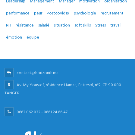
Leadership
Management
Manager
motivation
organisation
performance
peur
Postcovid19
psychologie
recrutement
RH
résistance
salarié
situation
soft skills
Stress
travail
émotion
équipe
contact@horizonrh.ma
Av. My Youssef, résidence Hamza, Entresol, n°2, CP 90 000
TANGER
0662 062 032 - 0661 24 66 47