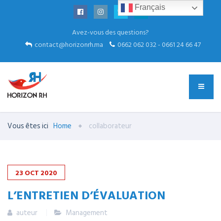
Français
Avez-vous des questions?
contact@horizonrh.ma
0662 062 032 - 0661 24 66 47
Vous êtes ici
Home
collaborateur
23
OCT
2020
L’ENTRETIEN D’ÉVALUATION
auteur
Management