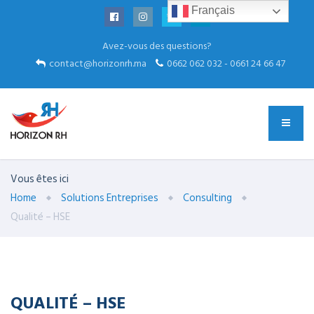
Français
Avez-vous des questions?
contact@horizonrh.ma
0662 062 032 - 0661 24 66 47
Vous êtes ici
Home
Solutions Entreprises
Consulting
Qualité – HSE
QUALITÉ – HSE