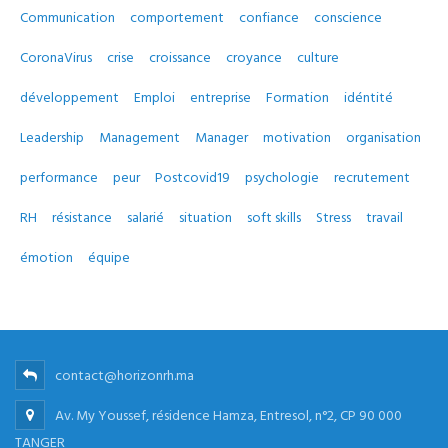
Communication
comportement
confiance
conscience
CoronaVirus
crise
croissance
croyance
culture
développement
Emploi
entreprise
Formation
idéntité
Leadership
Management
Manager
motivation
organisation
performance
peur
Postcovid19
psychologie
recrutement
RH
résistance
salarié
situation
soft skills
Stress
travail
émotion
équipe
contact@horizonrh.ma
Av. My Youssef, résidence Hamza, Entresol, n°2, CP 90 000
TANGER