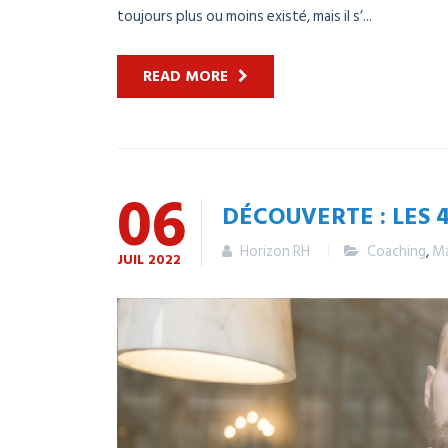
toujours plus ou moins existé, mais il s’...
READ MORE
06
DÉCOUVERTE : LES 
Horizon RH
Coaching
,
M
JUIL
2022