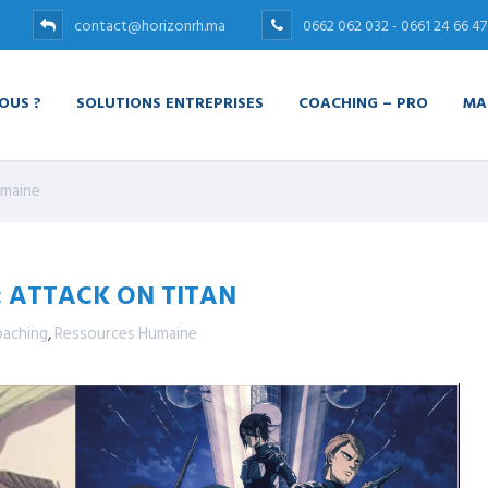
contact@horizonrh.ma
0662 062 032 - 0661 24 66 47
OUS ?
SOLUTIONS ENTREPRISES
COACHING – PRO
MA
umaine
: ATTACK ON TITAN
aching
,
Ressources Humaine