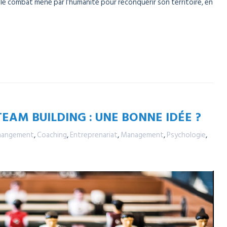
 le combat mené par l’humanité pour reconquérir son territoire, en
 TEAM BUILDING : UNE BONNE IDÉE ?
hangement
,
Coaching
,
Entreprenariat
,
Management
,
Psychologie
,