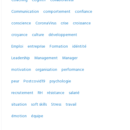
Communication
comportement
confiance
conscience
CoronaVirus
crise
croissance
croyance
culture
développement
Emploi
entreprise
Formation
idéntité
Leadership
Management
Manager
motivation
organisation
performance
peur
Postcovid19
psychologie
recrutement
RH
résistance
salarié
situation
soft skills
Stress
travail
émotion
équipe