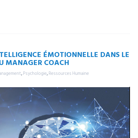
’INTELLIGENCE ÉMOTIONNELLE DANS LE
U MANAGER COACH
anagement
,
Psychologie
,
Ressources Humaine