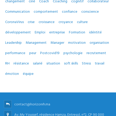
changement
ciné
Coach
Coaching
cognitif
collaborateur
Communication
comportement
confiance
conscience
CoronaVirus
crise
croissance
croyance
culture
développement
Emploi
entreprise
Formation
idéntité
Leadership
Management
Manager
motivation
organisation
performance
peur
Postcovid19
psychologie
recrutement
RH
résistance
salarié
situation
soft skills
Stress
travail
émotion
équipe
contact@horizonrh.ma
Av. My Youssef, résidence Hamza, Entresol, n°2, CP 90 000