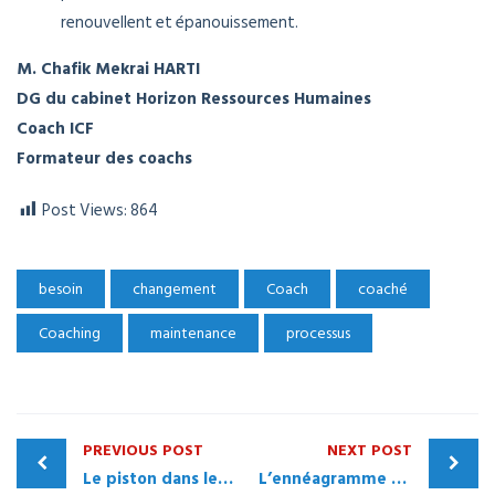
renouvellent et épanouissement.
M. Chafik Mekrai HARTI
DG du cabinet Horizon Ressources Humaines
Coach ICF
Formateur des coachs
Post Views:
864
besoin
changement
Coach
coaché
Coaching
maintenance
processus
PREVIOUS POST
NEXT POST
Le piston dans le processus de recrutement
L’ennéagramme dans l’entreprise