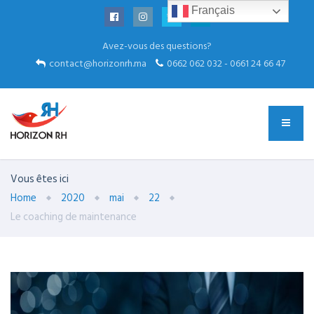
Français
Avez-vous des questions?
contact@horizonrh.ma
0662 062 032 - 0661 24 66 47
Vous êtes ici
Home
2020
mai
22
Le coaching de maintenance