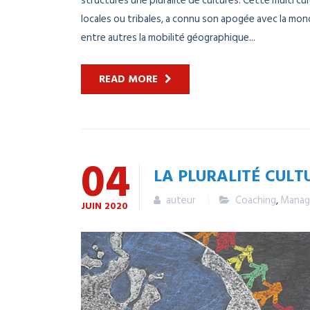
structures une pluralité de cultures. Cette multi cult
locales ou tribales, a connu son apogée avec la mon
entre autres la mobilité géographique...
READ MORE
04
LA PLURALITÉ CULT
auteur
Coaching
,
Manag
JUIN
2020