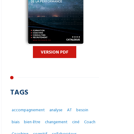
VERSION PDF
TAGS
accompagnement
analyse
AT
besoin
biais
bien être
changement
ciné
Coach
Coaching
cognitif
collaborateur