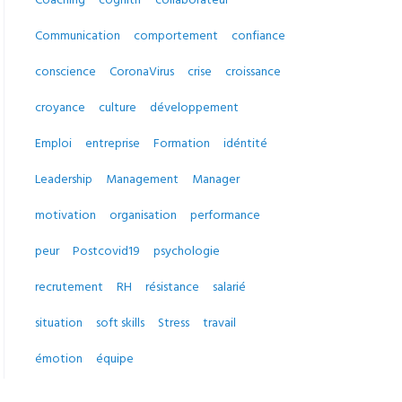
Communication
comportement
confiance
conscience
CoronaVirus
crise
croissance
croyance
culture
développement
Emploi
entreprise
Formation
idéntité
Leadership
Management
Manager
motivation
organisation
performance
peur
Postcovid19
psychologie
recrutement
RH
résistance
salarié
situation
soft skills
Stress
travail
émotion
équipe