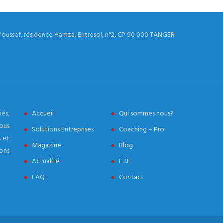
Youssef, résidence Hamza, Entresol, n°2, CP 90 000 TANGER
és,
Accueil
Qui sommes nous?
ous
Solutions Entreprises
Coaching – Pro
 et
Magazine
Blog
ons
Actualité
E.J.L
FAQ
Contact