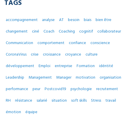
TAGS
accompagnement
analyse
AT
besoin
biais
bien être
changement
ciné
Coach
Coaching
cognitif
collaborateur
Communication
comportement
confiance
conscience
CoronaVirus
crise
croissance
croyance
culture
développement
Emploi
entreprise
Formation
idéntité
Leadership
Management
Manager
motivation
organisation
performance
peur
Postcovid19
psychologie
recrutement
RH
résistance
salarié
situation
soft skills
Stress
travail
émotion
équipe