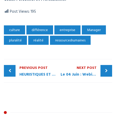
Post Views:
195
culture
différence
entreprise
Manager
pluralité
réalité
ressourceshumaines
PREVIOUS POST
NEXT POST
HEURISTIQUES ET BIAIS COGNITIFS AU SERVICE DU COACHING
Le 04 Juin : Webinaire avec M. Tarik SAFANI