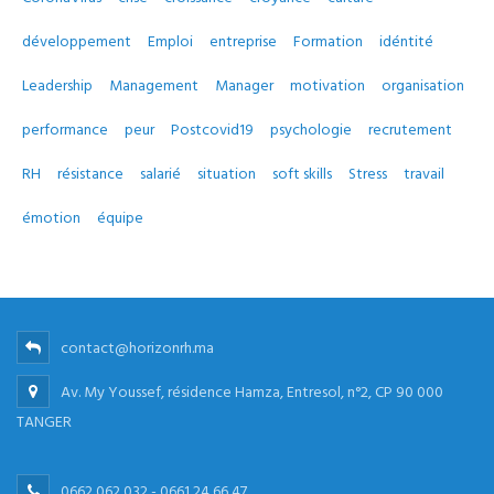
développement
Emploi
entreprise
Formation
idéntité
Leadership
Management
Manager
motivation
organisation
performance
peur
Postcovid19
psychologie
recrutement
RH
résistance
salarié
situation
soft skills
Stress
travail
émotion
équipe
contact@horizonrh.ma
Av. My Youssef, résidence Hamza, Entresol, n°2, CP 90 000
TANGER
0662 062 032 - 0661 24 66 47