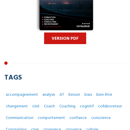
VERSION PDF
TAGS
accompagnement
analyse
AT
besoin
biais
bien être
changement
ciné
Coach
Coaching
cognitif
collaborateur
Communication
comportement
confiance
conscience
CoronaVirus
crise
croissance
croyance
culture