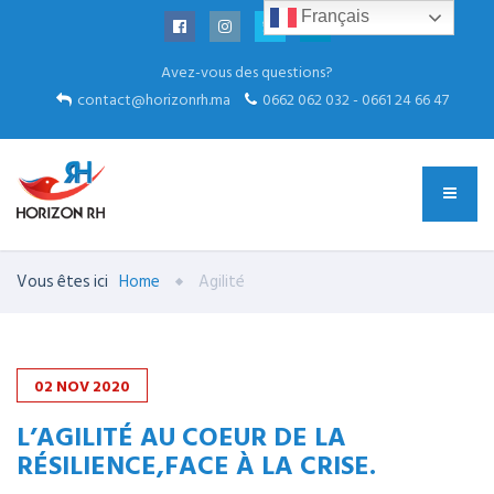
Français
Avez-vous des questions?
contact@horizonrh.ma
0662 062 032 - 0661 24 66 47
Vous êtes ici
Home
Agilité
02
NOV
2020
L’AGILITÉ AU COEUR DE LA
RÉSILIENCE,FACE À LA CRISE.