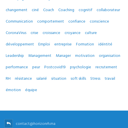
changement
ciné
Coach
Coaching
cognitif
collaborateur
Communication
comportement
confiance
conscience
CoronaVirus
crise
croissance
croyance
culture
développement
Emploi
entreprise
Formation
idéntité
Leadership
Management
Manager
motivation
organisation
performance
peur
Postcovid19
psychologie
recrutement
RH
résistance
salarié
situation
soft skills
Stress
travail
émotion
équipe
contact@horizonrh.ma