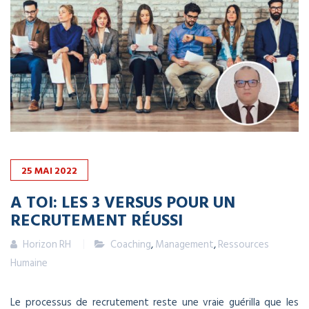
25
MAI
2022
A TOI: LES 3 VERSUS POUR UN
RECRUTEMENT RÉUSSI
Horizon RH
Coaching
,
Management
,
Ressources
Humaine
Le processus de recrutement reste une vraie guérilla que les