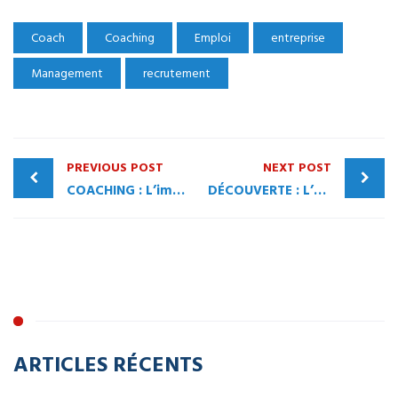
Coach
Coaching
Emploi
entreprise
Management
recrutement
PREVIOUS POST
NEXT POST
COACHING : L’importance des Soft Skills pour le développement de l’entreprise
DÉCOUVERTE : L’Ennéagramme dans le monde professionnel
ARTICLES RÉCENTS