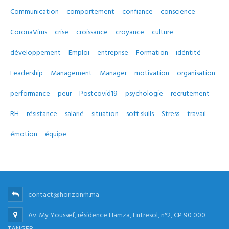
Communication
comportement
confiance
conscience
CoronaVirus
crise
croissance
croyance
culture
développement
Emploi
entreprise
Formation
idéntité
Leadership
Management
Manager
motivation
organisation
performance
peur
Postcovid19
psychologie
recrutement
RH
résistance
salarié
situation
soft skills
Stress
travail
émotion
équipe
contact@horizonrh.ma
Av. My Youssef, résidence Hamza, Entresol, n°2, CP 90 000
TANGER