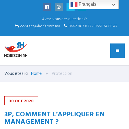
Français
Avez-vous des questions?
contact@horizonrh.ma
0662 062 032 - 0661 24 66 47
Vous êtes ici
Home
Protection
30
OCT
2020
3P, COMMENT L’APPLIQUER EN
MANAGEMENT ?