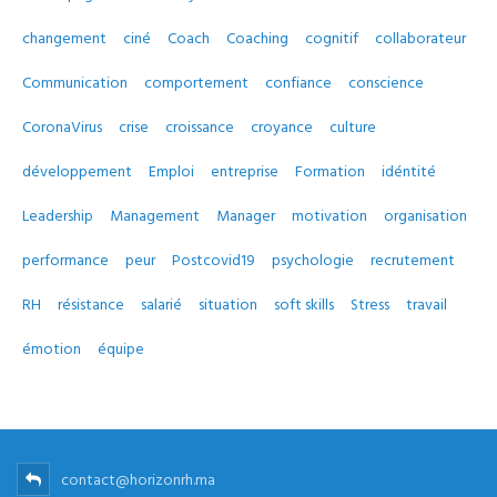
changement
ciné
Coach
Coaching
cognitif
collaborateur
Communication
comportement
confiance
conscience
CoronaVirus
crise
croissance
croyance
culture
développement
Emploi
entreprise
Formation
idéntité
Leadership
Management
Manager
motivation
organisation
performance
peur
Postcovid19
psychologie
recrutement
RH
résistance
salarié
situation
soft skills
Stress
travail
émotion
équipe
contact@horizonrh.ma