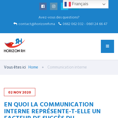
Français
Avez-vous des questions?
contact@horizonrh.ma
0662 062 032 - 0661 24 66 47
Vous êtes ici
Home
Communication interne
02
NOV
2020
EN QUOI LA COMMUNICATION
INTERNE REPRÉSENTE-T-ELLE UN
FACTEUR DE SUCCÈS DU