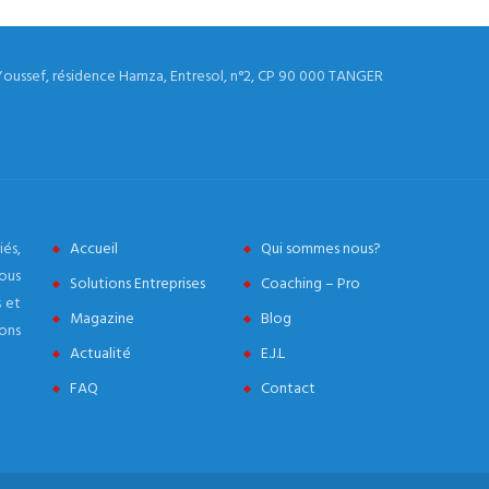
Youssef, résidence Hamza, Entresol, n°2, CP 90 000 TANGER
és,
Accueil
Qui sommes nous?
ous
Solutions Entreprises
Coaching – Pro
 et
Magazine
Blog
ons
Actualité
E.J.L
FAQ
Contact