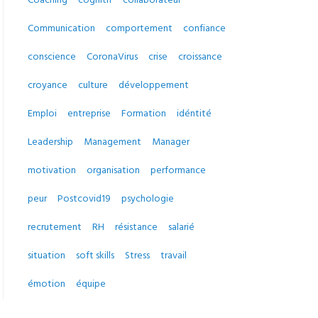
Communication
comportement
confiance
conscience
CoronaVirus
crise
croissance
croyance
culture
développement
Emploi
entreprise
Formation
idéntité
Leadership
Management
Manager
motivation
organisation
performance
peur
Postcovid19
psychologie
recrutement
RH
résistance
salarié
situation
soft skills
Stress
travail
émotion
équipe