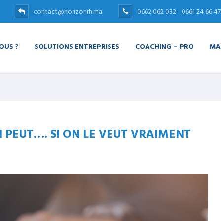
contact@horizonrh.ma
0662 062 032 - 0661 24 66 47
OUS ?
SOLUTIONS ENTREPRISES
COACHING – PRO
MA
 PEUT…. SI ON LE VEUT VRAIMENT