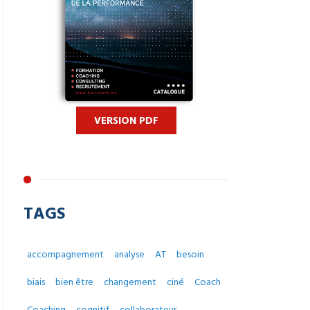
VERSION PDF
TAGS
accompagnement
analyse
AT
besoin
biais
bien être
changement
ciné
Coach
Coaching
cognitif
collaborateur