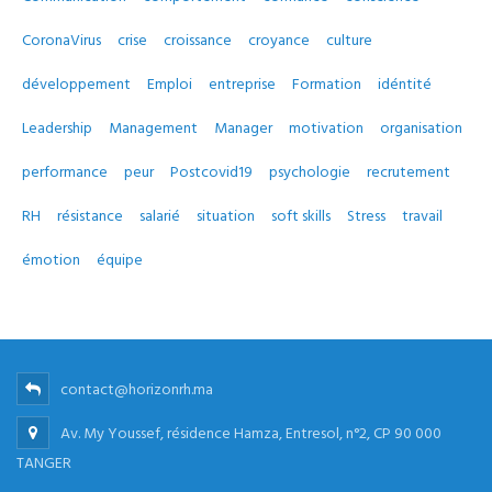
CoronaVirus
crise
croissance
croyance
culture
développement
Emploi
entreprise
Formation
idéntité
Leadership
Management
Manager
motivation
organisation
performance
peur
Postcovid19
psychologie
recrutement
RH
résistance
salarié
situation
soft skills
Stress
travail
émotion
équipe
contact@horizonrh.ma
Av. My Youssef, résidence Hamza, Entresol, n°2, CP 90 000
TANGER