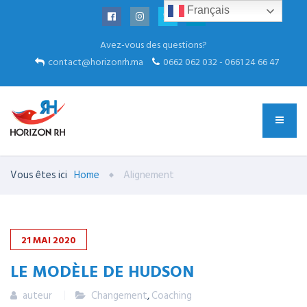
Français
Avez-vous des questions?
contact@horizonrh.ma
0662 062 032 - 0661 24 66 47
Vous êtes ici
Home
Alignement
21
MAI
2020
LE MODÈLE DE HUDSON
auteur
Changement
,
Coaching