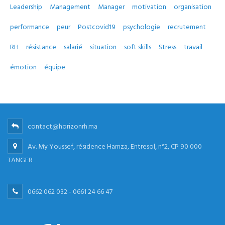
Leadership
Management
Manager
motivation
organisation
performance
peur
Postcovid19
psychologie
recrutement
RH
résistance
salarié
situation
soft skills
Stress
travail
émotion
équipe
contact@horizonrh.ma
Av. My Youssef, résidence Hamza, Entresol, n°2, CP 90 000
TANGER
0662 062 032 - 0661 24 66 47