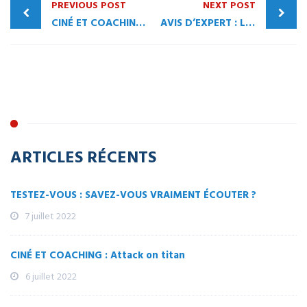
PREVIOUS POST
NEXT POST
CINÉ ET COACHING : Master & Commander : L’art d’être un Leader
AVIS D’EXPERT : Les soft skills entre deux mondes : éducation et entreprise
ARTICLES RÉCENTS
TESTEZ-VOUS : SAVEZ-VOUS VRAIMENT ÉCOUTER ?
7 juillet 2022
CINÉ ET COACHING : Attack on titan
6 juillet 2022