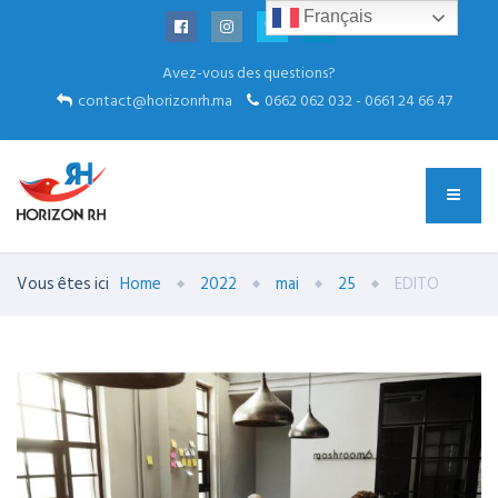
Français
Avez-vous des questions?
contact@horizonrh.ma
0662 062 032 - 0661 24 66 47
Vous êtes ici
Home
2022
mai
25
EDITO