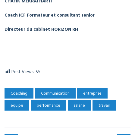
CHAFIK MEKRAI HARTI
Coach ICF Formateur et consultant senior
Directeur du cabinet HORIZON RH
Post Views:
55
Coaching
Communication
entreprise
équipe
performance
salarié
travail