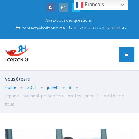
Français
Avez-vous des questions?
contact@horizonrh.ma
0662 062 032 - 0661 24 66 47
Vous êtes ici
Home
2021
juillet
8
l’épanouissement personnel et professionnel à la portée de
tous