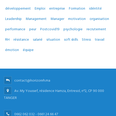
développement
Emploi
entreprise
Formation
idéntité
Leadership
Management
Manager
motivation
organisation
performance
peur
Postcovid19
psychologie
recrutement
RH
résistance
salarié
situation
soft skills
Stress
travail
émotion
équipe
contact@horizonrh.ma
Av. My Youssef, résidence Hamza, Entresol, n°2, CP 90 000
TANGER
0662 062 032 - 0661 24 66 47