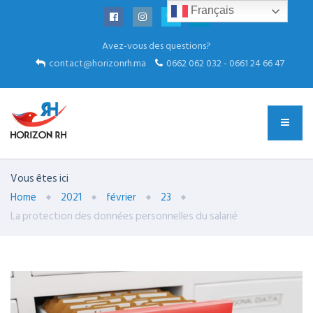
Français
Avez-vous des questions?
contact@horizonrh.ma
0662 062 032 - 0661 24 66 47
Vous êtes ici
Home
2021
février
23
La protection des données personnelles du salarié