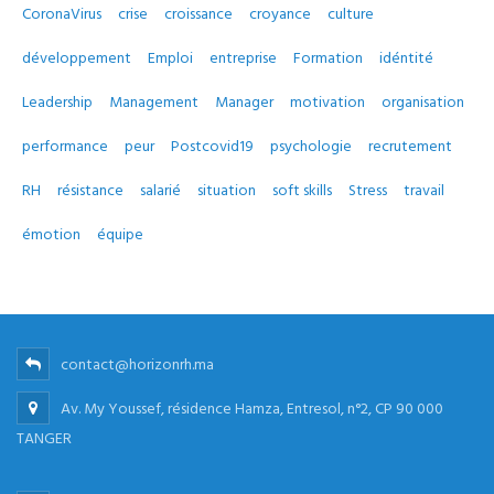
CoronaVirus
crise
croissance
croyance
culture
développement
Emploi
entreprise
Formation
idéntité
Leadership
Management
Manager
motivation
organisation
performance
peur
Postcovid19
psychologie
recrutement
RH
résistance
salarié
situation
soft skills
Stress
travail
émotion
équipe
contact@horizonrh.ma
Av. My Youssef, résidence Hamza, Entresol, n°2, CP 90 000
TANGER