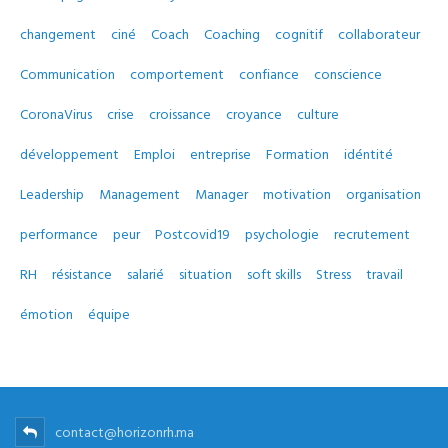
changement
ciné
Coach
Coaching
cognitif
collaborateur
Communication
comportement
confiance
conscience
CoronaVirus
crise
croissance
croyance
culture
développement
Emploi
entreprise
Formation
idéntité
Leadership
Management
Manager
motivation
organisation
performance
peur
Postcovid19
psychologie
recrutement
RH
résistance
salarié
situation
soft skills
Stress
travail
émotion
équipe
contact@horizonrh.ma