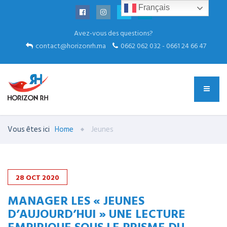
Français
Avez-vous des questions?
contact@horizonrh.ma
0662 062 032 - 0661 24 66 47
Vous êtes ici
Home
Jeunes
28
OCT
2020
MANAGER LES « JEUNES
D’AUJOURD’HUI » UNE LECTURE
EMPIRIQUE SOUS LE PRISME DU