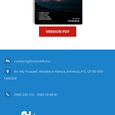
VERSION PDF
contact@horizonrh.ma
Av. My Youssef, résidence Hamza, Entresol, n°2, CP 90 000
TANGER
0662 062 032 - 0661 24 66 47