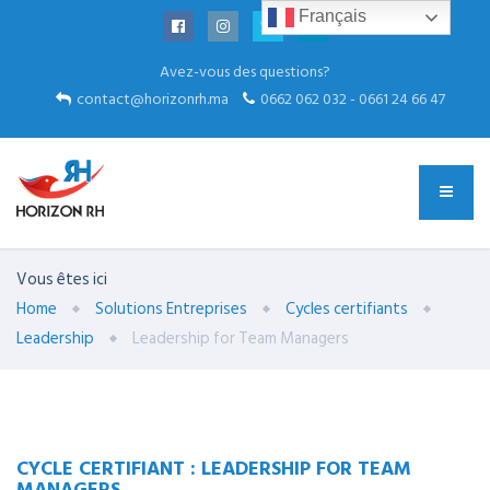
Français
Avez-vous des questions?
contact@horizonrh.ma
0662 062 032 - 0661 24 66 47
Vous êtes ici
Home
Solutions Entreprises
Cycles certifiants
Leadership
Leadership for Team Managers
CYCLE CERTIFIANT : LEADERSHIP FOR TEAM
MANAGERS