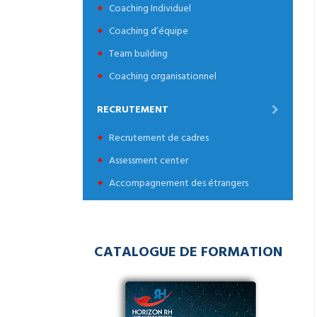
Coaching Individuel
Coaching d’équipe
Team building
Coaching organisationnel
RECRUTEMENT
Recrutement de cadres
Assessment center
Accompagnement des étrangers
CATALOGUE DE FORMATION