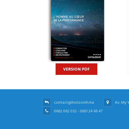
VERSION PDF
contact@horizonrh.ma
Av. My 
0662 062 032 - 0661 24 66 47