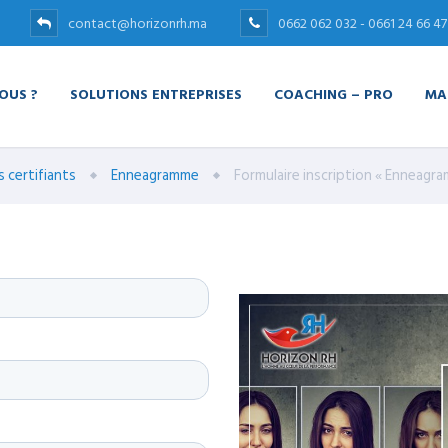
contact@horizonrh.ma
0662 062 032 - 0661 24 66 47
OUS ?
SOLUTIONS ENTREPRISES
COACHING – PRO
MA
s certifiants
Enneagramme
Formulaire inscription « Enneagr