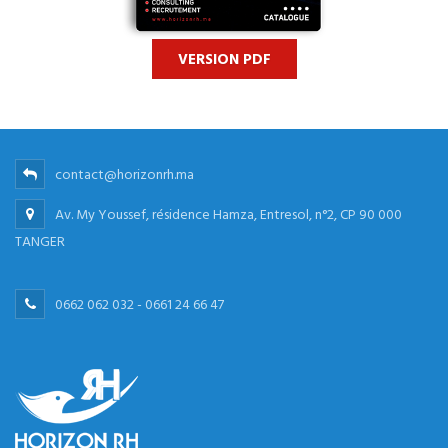
VERSION PDF
contact@horizonrh.ma
Av. My Youssef, résidence Hamza, Entresol, n°2, CP 90 000
TANGER
0662 062 032 - 0661 24 66 47