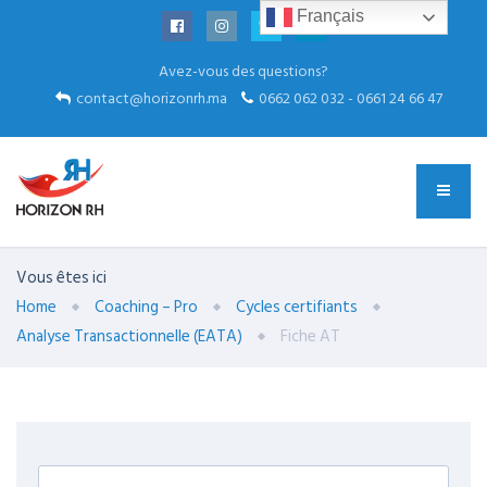
Français
Avez-vous des questions?
contact@horizonrh.ma
0662 062 032 - 0661 24 66 47
Vous êtes ici
Home
Coaching – Pro
Cycles certifiants
Analyse Transactionnelle (EATA)
Fiche AT