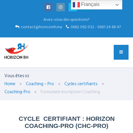
Français
Avez-vous des questions?
contact@horizonrh.ma
0662 062 032 - 0661 24 66 47
Vous êtes ici
Home
Coaching – Pro
Cycles certifiants
Coaching-Pro
Formulaire inscription Coaching